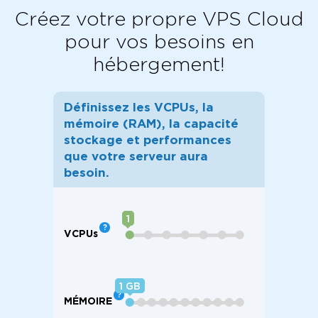
Créez votre propre VPS Cloud
pour vos besoins en
hébergement!
Définissez les VCPUs, la
mémoire (RAM), la capacité
stockage et performances
que votre serveur aura
besoin.
1
VCPU
s
⬤
⬤
⬤
⬤
⬤
⬤
⬤
1
MÉMOIRE
⬤
⬤
⬤
⬤
⬤
⬤
⬤
⬤
⬤
⬤
⬤