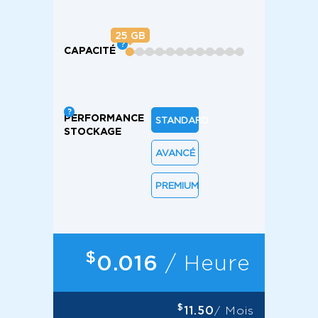
25
CAPACITÉ
⬤
⬤
⬤
⬤
⬤
⬤
⬤
⬤
⬤
⬤
⬤
⬤
PERFORMANCE
STANDARD
STOCKAGE
AVANCÉ
PREMIUM
$
0.016
/ Heure
$
11.50
/ Mois