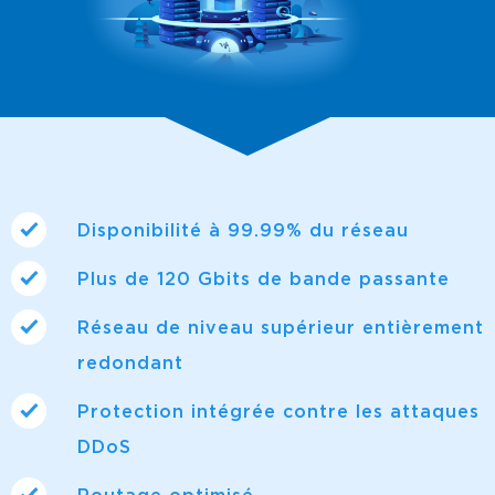
Disponibilité à 99.99% du réseau
Plus de 120 Gbits de bande passante
Réseau de niveau supérieur entièrement
redondant
Protection intégrée contre les attaques
DDoS