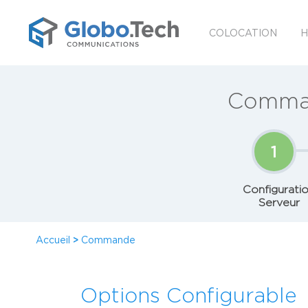
COLOCATION
H
Comman
1
Configurati
Serveur
Accueil
>
Commande
Options Configurable