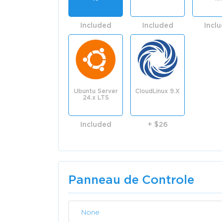
Included
Included
Incl
Ubuntu Server
CloudLinux 9.X
24.x LTS
Included
+ $26
Panneau de Controle
None