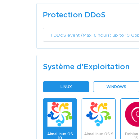
Protection DDoS
1 DDoS event (Max. 6 hours) up to 10 Gb
Système d'Exploitation
LINUX
WINDOWS
AlmaLinux OS
AlmaLinux OS 9
Debian 
10
13