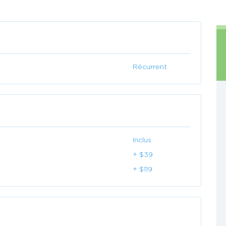
Récurrent
Inclus
+ $39
+ $119