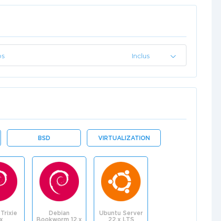
ps
Inclus
BSD
VIRTUALIZATION
Trixie
Debian
Ubuntu Server
.x
Bookworm 12.x
22.x LTS