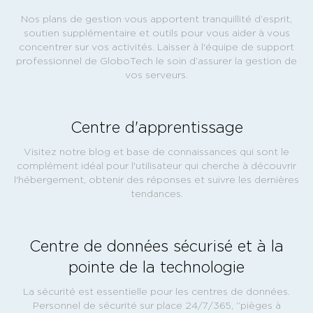
Nos plans de gestion vous apportent tranquillité d’esprit,
soutien supplémentaire et outils pour vous aider à vous
concentrer sur vos activités. Laisser à l'équipe de support
professionnel de GloboTech le soin d’assurer la gestion de
vos serveurs.
Centre d'apprentissage
Visitez notre blog et base de connaissances qui sont le
complément idéal pour l'utilisateur qui cherche à découvrir
l'hébergement, obtenir des réponses et suivre les dernières
tendances.
Centre de données sécurisé et à la
pointe de la technologie
La sécurité est essentielle pour les centres de données.
Personnel de sécurité sur place 24/7/365, ‘’pièges à