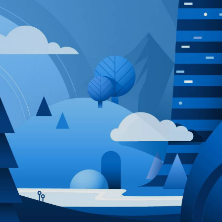
FONCTIONNALITÉS DU CLOUD D'ENTREPRISE
GLOBOTECH >
CONVENTIONS GLOBOTECH SUR LES NIVEAUX DE
SERVICE >
GESTION DES SERVEURS >
PROTECTION DDOS >
MIGRATION DES DONNÉES >