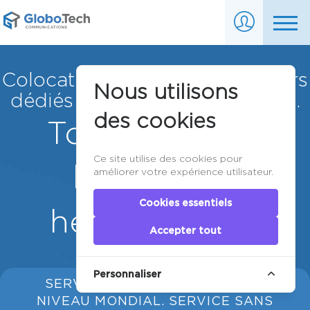
Colocation de serveurs, serveurs
Nous utilisons
dédiés et VPS Cloud canadien.
des cookies
Tout pour vos
Ce site utilise des cookies pour
besoins en
améliorer votre expérience utilisateur.
Cookies essentiels
hébergement
Accepter tout
Personnaliser
SERVICES D'HÉBERGEMENT DE
NIVEAU MONDIAL. SERVICE SANS