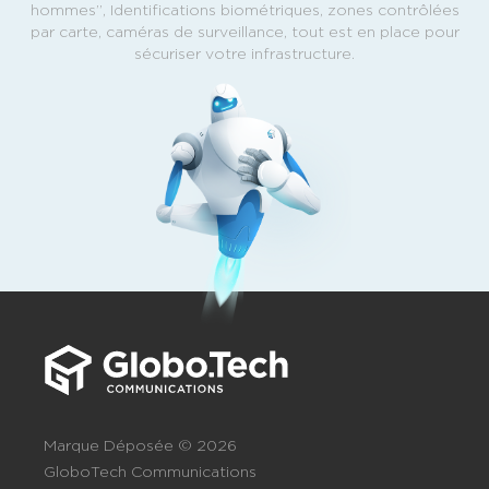
hommes’’, Identifications biométriques, zones contrôlées
par carte, caméras de surveillance, tout est en place pour
sécuriser votre infrastructure.
Marque Déposée © 2026
GloboTech Communications