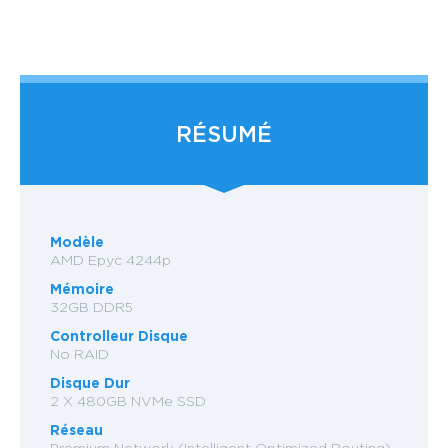
RÉSUMÉ
Modèle
AMD Epyc 4244p
Mémoire
32GB DDR5
Controlleur Disque
No RAID
Disque Dur
2 X 480GB NVMe SSD
Réseau
Premium Network (Intelligent Optimized Routing)