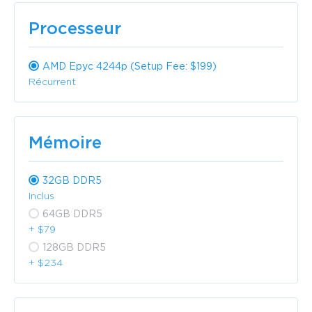
Processeur
AMD Epyc 4244p (Setup Fee: $199)
Récurrent
Mémoire
32GB DDR5
Inclus
64GB DDR5
+ $79
128GB DDR5
+ $234