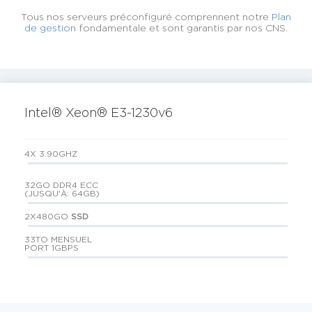
Tous nos serveurs préconfiguré comprennent notre
Plan
de gestion
fondamentale et sont garantis par nos CNS.
Intel® Xeon® E3-1230v6
4X 3.90GHZ
32GO DDR4 ECC
(JUSQU'À: 64GB)
2X480GO
SSD
33TO MENSUEL
PORT 1GBPS