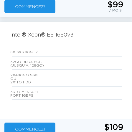
$99
COMMENCEZ!
/ MOIS
Intel® Xeon® E5-1650v3
6X 6X3.80GHZ
32GO DDR4 ECC
(JUSQU'À: 128GO)
2X480GO
SSD
OU
2X1TO HDD
33TO MENSUEL
PORT 1GBPS
$109
COMMENCEZ!